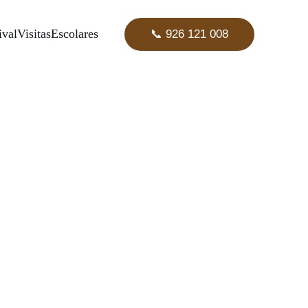
ival
Visitas
Escolares
📞 926 121 008